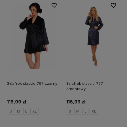
Do ulubionych
Do ulubi
Szlafrok classic 797 czarny
Szlafrok classic 797
granatowy
116,99 zł
116,99 zł
S
M
L
XL
S
M
L
XL