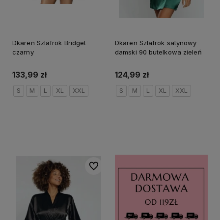
Dkaren Szlafrok Bridget
Dkaren Szlafrok satynowy
czarny
damski 90 butelkowa zieleń
133,99 zł
124,99 zł
S
M
L
XL
XXL
S
M
L
XL
XXL
Do koszyka
Do koszyka
Do ulubionych