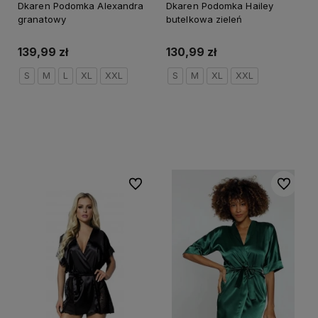
Dkaren Podomka Alexandra
Dkaren Podomka Hailey
granatowy
butelkowa zieleń
139,99 zł
130,99 zł
S
M
L
XL
XXL
S
M
XL
XXL
Do koszyka
Do koszyka
Do ulubionych
Do ulubi