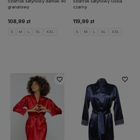
Szlafrok satynowy damski 90
Szlafrok satynowy Gosia
granatowy
czarny
108,99 zł
119,99 zł
S
M
L
XL
XXL
S
M
L
XL
XXL
Do koszyka
Do koszyka
Do ulubionych
Do ulubi