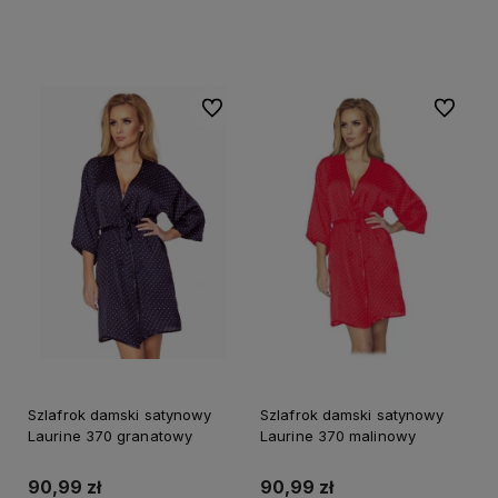
Do koszyka
Do koszyka
Do ulubionych
Do ulubi
Szlafrok damski satynowy
Szlafrok damski satynowy
Laurine 370 granatowy
Laurine 370 malinowy
90,99 zł
90,99 zł