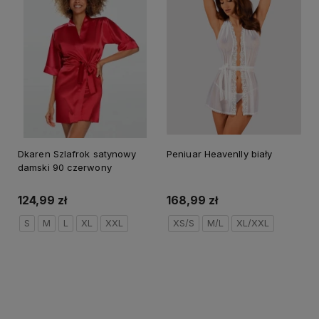
Dkaren Szlafrok satynowy
Peniuar Heavenlly biały
damski 90 czerwony
124,99 zł
168,99 zł
S
M
L
XL
XXL
XS/S
M/L
XL/XXL
Do koszyka
Do koszyka