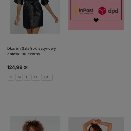
Dkaren Szlafrok satynowy
damski 90 czarny
124,99 zł
S
M
L
XL
XXL
Do koszyka