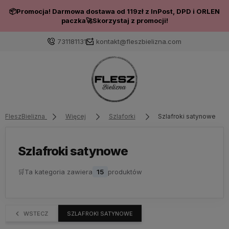
📦Promocja! Darmowa dostawa od 119zł z InPost, DPD i ORLEN
paczka🚀Skorzystaj z promocji!
731181131
kontakt@fleszbielizna.com
Zaloguj się
Załóż konto
FleszBielizna
Więcej
Szlaforki
Szlafroki satynowe
Szlafroki satynowe
🛒
Ta kategoria zawiera
15
produktów
Wybierz coś dla siebie z naszej aktualnej oferty lub
zaloguj się, aby przywrócić dodane produkty do listy
z poprzedniej sesji.
WSTECZ
SZLAFROKI SATYNOWE