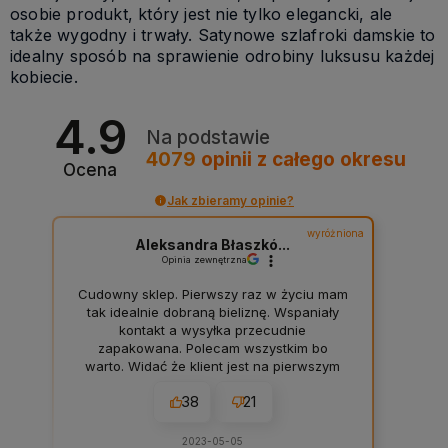
osobie produkt, który jest nie tylko elegancki, ale
także wygodny i trwały. Satynowe szlafroki damskie to
idealny sposób na sprawienie odrobiny luksusu każdej
kobiecie.
4.9
Na podstawie
4079
opinii
z całego okresu
Ocena
Jak zbieramy opinie?
wyróżniona
Aleksandra Błaszkó...
Opinia zewnętrzna
Cudowny sklep. Pierwszy raz w życiu mam
tak idealnie dobraną bieliznę. Wspaniały
kontakt a wysyłka przecudnie
zapakowana. Polecam wszystkim bo
warto. Widać że klient jest na pierwszym
planie :) A. Ł. Bydgoszcz
38
21
2023-05-05