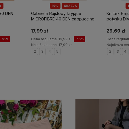
A
10%
OKAZJA
 30 DEN
Gabriella Rajstopy kryjące
Knittex Ra
MICROFIBRE 40 DEN cappuccino
połysku DI
17,99 zł
29,69 zł
Cena regularna:
19,99 zł
Cena regular
-10%
-10%
Najniższa cena:
17,99 zł
Najniższa ce
2
3
4
5
2
3
4
Do koszyka