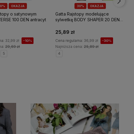
10%
OKAZJA
30%
OKAZJA
jstopy o satynowym
Gatta Rajstopy modelujące
VERSE 100 DEN antracyt
sylwetkę BODY SHAPER 20 DEN
nero (SALE)
25,89 zł
na:
32,99 zł
Cena regularna:
36,99 zł
-10%
-30%
na:
29,69 zł
Najniższa cena:
25,89 zł
5
4
Do koszyka
Do koszyka