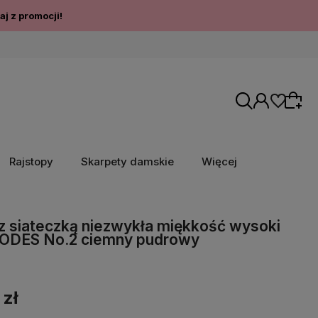
j z promocji!
Rajstopy
Skarpety damskie
Więcej
 z siateczką niezwykła miękkość wysoki
ODES No.2 ciemny pudrowy
 zł