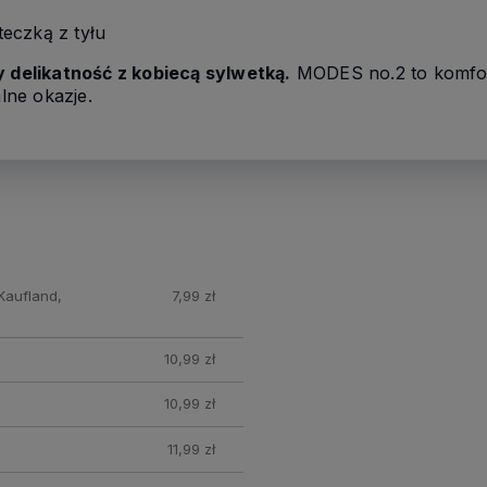
teczką z tyłu
y delikatność z kobiecą sylwetką.
MODES no.2 to komfor
alne okazje.
Kaufland,
7,99 zł
10,99 zł
10,99 zł
11,99 zł