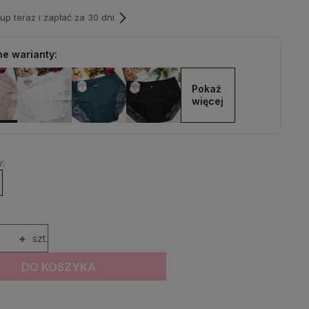
p teraz i zapłać za 30 dni
e warianty:
Pokaż 
więcej
:
+
szt.
DO KOSZYKA