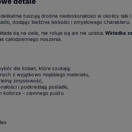
owe detale
gi delikatnie tuszują drobne niedoskonałości w okolicy talii
dki, dodając bieliźnie lekkości i zmysłowego charakteru.
ada się na ciele, nie roluje się ani nie uciska.
Wkładka z
s całodziennego noszenia.
bór dla kobiet, które szukają:
nych z wyjątkowo miękkiego materiału,
ubtelną zmysłowość,
nałości i podkreślają pośladki,
ym kolorze – ciemnego pudru
dex