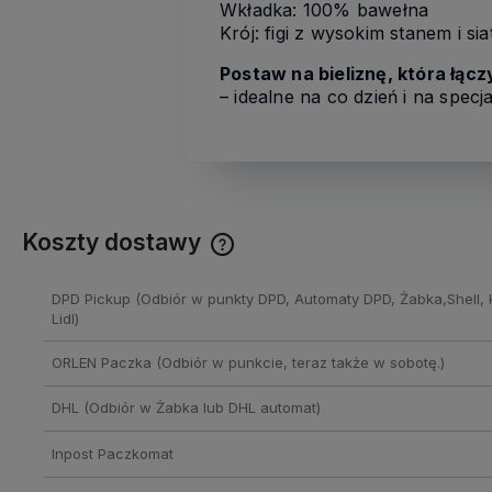
Wkładka: 100% bawełna
Krój: figi z wysokim stanem i sia
Postaw na bieliznę, która łącz
– idealne na co dzień i na specj
Koszty dostawy
Cena nie zawiera ewentualnych
DPD Pickup
(Odbiór w punkty DPD, Automaty DPD, Żabka,Shell, 
kosztów płatności
Lidl)
ORLEN Paczka
(Odbiór w punkcie, teraz także w sobotę.)
DHL
(Odbiór w Żabka lub DHL automat)
Inpost Paczkomat