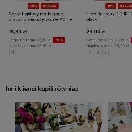
20%
OKAZJA
10%
OKAZJ
Conte Rajstopy modelujące
Fiore Rajstopy DEZIRE
brzuch przeciwżylakowe ACTIVE
black
SOFT 20 DEN bronz (SALE)
18,39 zł
26,99 zł
Cena regularna:
22,99 zł
Cena regularna:
29,99 zł
-20%
Najniższa cena:
22,99 zł
Najniższa cena:
26,99 zł
5
2
3
4
Do koszyka
Do koszyka
Inni klienci kupili również