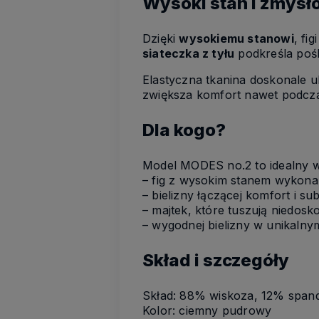
Wysoki stan i zmysł
Dzięki
wysokiemu stanowi
, fi
siateczka z tyłu
podkreśla pośla
Elastyczna tkanina doskonale ukł
zwiększa komfort nawet podcza
Dla kogo?
Model MODES no.2 to idealny wy
– fig z wysokim stanem wykona
– bielizny łączącej komfort i s
– majtek, które tuszują niedosko
– wygodnej bielizny w unikaln
Skład i szczegóły
Skład: 88% wiskoza, 12% span
Kolor: ciemny pudrowy