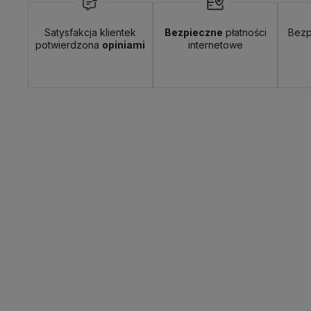
Satysfakcja klientek
Bezpieczne
płatności
Bezp
potwierdzona
opiniami
internetowe
Dostawa:
od 7,99 zł
- DPD Pickup