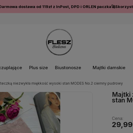
Darmowa dostawa od 119zł z InPost, DPD i ORLEN paczka🚀Skorzysta
czuplające
Plus size
Biustonosze
Majtki damskie
siateczką niezwykła miękkość wysoki stan MODES No.2 ciemny pudrowy
Majtki
stan M
Cena:
29,99