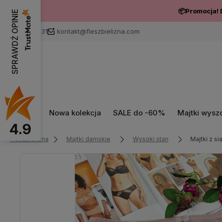
📦Promocja! 
SPRAWDŹ OPINIE
731181131
kontakt@fleszbielizna.com
Nowa kolekcja
SALE do -60%
Majtki wysz
4.9
FleszBielizna
Majtki damskie
Wysoki stan
Majtki z 