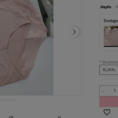
・Ku
Dostępn
*
Rozmiary
XL/XXL
-