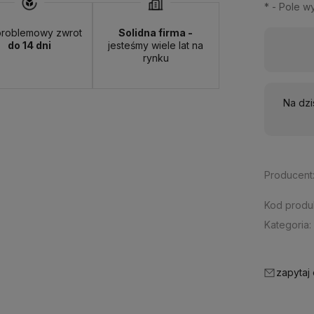
*
- Pole 
roblemowy zwrot
Solidna firma -
do 14 dni
jesteśmy wiele lat na
Dostępność:
na wyczerpaniu
rynku
Na dzi
Producent
Kod produ
Kategoria:
zapytaj