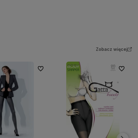
Zobacz więcej
Do ulubionych
Do ulubio