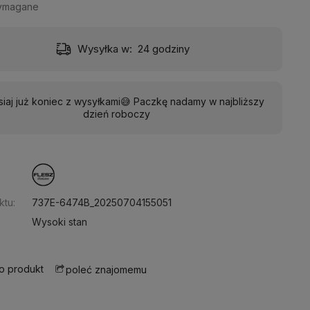
wymagane
Wysyłka w:
24 godziny
siaj już koniec z wysyłkami😅 Paczkę nadamy w najbliższy
dzień roboczy
:
ktu:
737E-6474B_20250704155051
Wysoki stan
 o produkt
poleć znajomemu