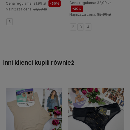
Cena regularna:
32,99 zł
Cena regularna:
21,99 zł
-30%
-30%
Najniższa cena:
21,99 zł
Najniższa cena:
32,99 zł
3
2
3
4
Do koszyka
Do koszyka
Inni klienci kupili również