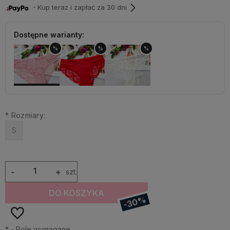
・Kup teraz i zapłać za 30 dni
Dostępne warianty:
%
%
%
*
Rozmiary:
S
-
+
szt.
DO KOSZYKA
-30%
*
- Pole wymagane