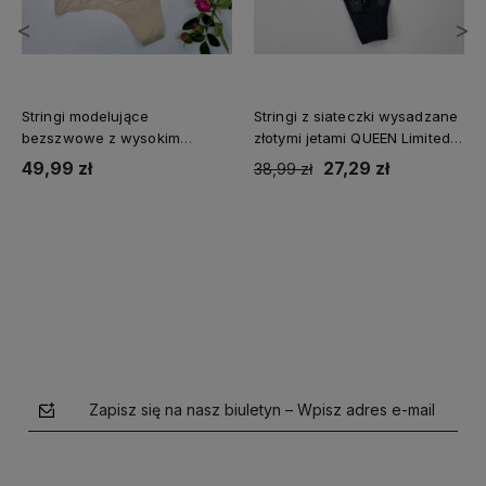
<
>
Stringi modelujące
Stringi z siateczki wysadzane
bezszwowe z wysokim
złotymi jetami QUEEN Limited
stanem Blue Rose cielisty
Edition czarny
49,99 zł
27,29 zł
38,99 zł
Do koszyka
Do koszyka
Zapisz się na nasz biuletyn – Wpisz adres e-mail