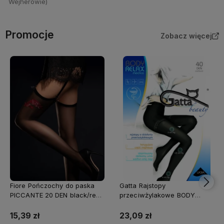
Wejherowie)
Promocje
Zobacz więcej
Fiore Pończochy do paska
Gatta Rajstopy
PICCANTE 20 DEN black/red
przeciwżylakowe BODY
(SALE)
RELAX MEDICA 40 DEN
golden (SALE)
15,39 zł
23,09 zł