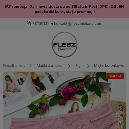
📦Promocja! Darmowa dostawa od 119zł z InPost, DPD i ORLEN
paczka🚀Skorzystaj z promocji!
731181131
kontakt@fleszbielizna.com
Zaloguj się
Załóż konto
FleszBielizna
Majtki damskie
Figi
Majtki koronkowe z
OKAZJA
Wybierz coś dla siebie z naszej aktualnej oferty lub
zaloguj się, aby przywrócić dodane produkty do listy
z poprzedniej sesji.