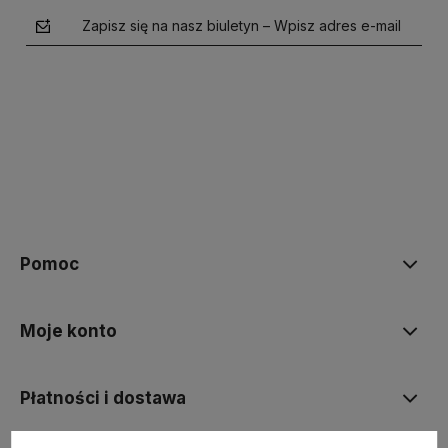
Zapisz się na nasz biuletyn – Wpisz adres e-mail
polityce prywatności
Pomoc
Moje konto
Płatności i dostawa