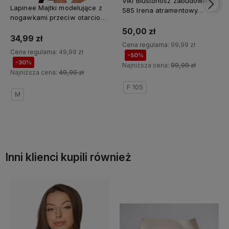
Viki Biustonosz zabudowany
Lapinee Majtki modelujące z
585 Irena atramentowy
nogawkami przeciw otarciom
(SALE)
wysoki stan KIRA 7001
50,00 zł
beżowy (SALE)
34,99 zł
Cena regularna:
99,99 zł
Cena regularna:
49,99 zł
-50%
-30%
Najniższa cena:
99,99 zł
Najniższa cena:
49,99 zł
F 105
M
Do koszyka
Do koszyka
Inni klienci kupili również