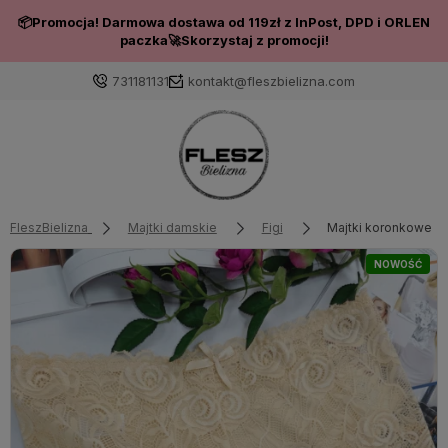
📦Promocja! Darmowa dostawa od 119zł z InPost, DPD i ORLEN
paczka🚀Skorzystaj z promocji!
731181131
kontakt@fleszbielizna.com
Zaloguj się
Załóż konto
FleszBielizna
Majtki damskie
Figi
Majtki koronkowe wys
NOWOŚĆ
Wybierz coś dla siebie z naszej aktualnej oferty lub
zaloguj się, aby przywrócić dodane produkty do listy
z poprzedniej sesji.