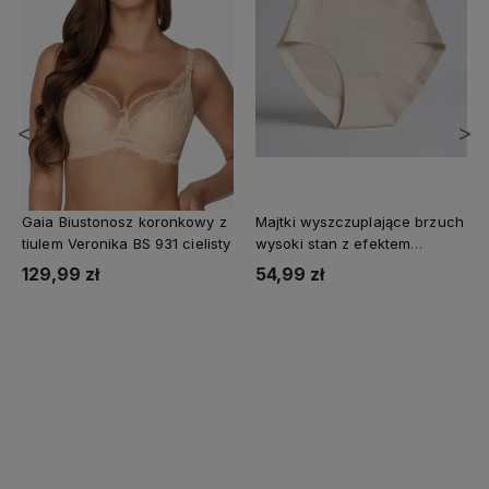
<
>
Gaia Biustonosz koronkowy z
Majtki wyszczuplające brzuch
tiulem Veronika BS 931 cielisty
wysoki stan z efektem
uwydatnienia pośladków
129,99 zł
54,99 zł
GRACE No.4 beżowy
Do koszyka
Do koszyka