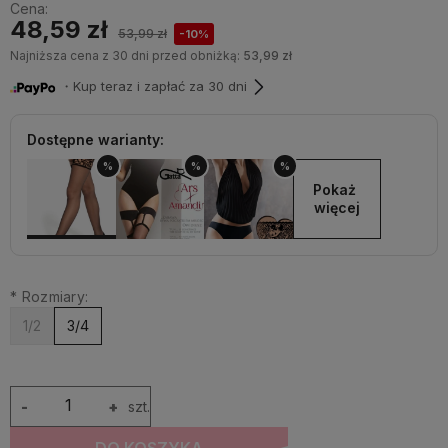
Cena:
48,59 zł
53,99 zł
-10%
Najniższa cena z 30 dni przed obniżką:
53,99 zł
・Kup teraz i zapłać za 30 dni
Dostępne warianty:
%
%
%
Pokaż 
więcej
*
Rozmiary:
1/2
3/4
-
+
szt.
DO KOSZYKA