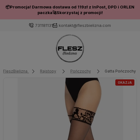
📦Promocja! Darmowa dostawa od 119zł z InPost, DPD i ORLEN
paczka🚀Skorzystaj z promocji!
731181131
kontakt@fleszbielizna.com
Zaloguj się
Załóż konto
FleszBielizna
Rajstopy
Pończochy
Gatta Pończochy A
OKAZJA
Wybierz coś dla siebie z naszej aktualnej oferty lub
zaloguj się, aby przywrócić dodane produkty do listy
z poprzedniej sesji.