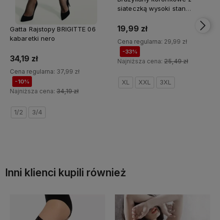
siateczką wysoki stan
GRACJANA No.2 ecru
19,99 zł
Gatta Rajstopy BRIGITTE 06
kabaretki nero
Cena regularna:
29,99 zł
-33%
34,19 zł
Najniższa cena:
25,49 zł
Cena regularna:
37,99 zł
-10%
XL
XXL
3XL
Najniższa cena:
34,19 zł
Do koszyka
1/2
3/4
Do koszyka
Inni klienci kupili również