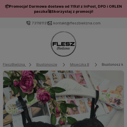
📦Promocja! Darmowa dostawa od 119zł z InPost, DPD i ORLEN
paczka🚀Skorzystaj z promocji!
731181131
kontakt@fleszbielizna.com
Zaloguj się
Załóż konto
FleszBielizna
Biustonosze
Miseczka B
Biustonosz ko
Wybierz coś dla siebie z naszej aktualnej oferty lub
zaloguj się, aby przywrócić dodane produkty do listy
z poprzedniej sesji.