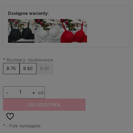
Dostępne warianty:
*
Rozmiary- biustonosze:
B 75
B 80
B 85
-
+
szt.
DO KOSZYKA
*
- Pole wymagane