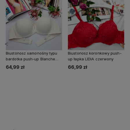
<
>
Biustonosz samonośny typu
Biustonosz koronkowy push-
bardotka push-up Blanche
up łapka LIDIA czerwony
cielisty
64,99 zł
66,99 zł
Do koszyka
Do koszyka