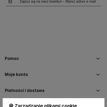
Zapisz się na nasz biuletyn – Wpisz adres e-mail
polityce prywatności
Pomoc
Moje konto
Płatności i dostawa
🍪 Zarządzanie plikami cookie
Informacje