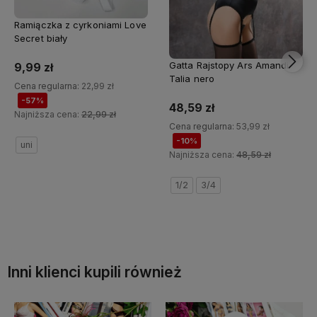
Ramiączka z cyrkoniami Love
Secret biały
Gatta Rajstopy Ars Amandi
9,99 zł
Talia nero
Cena regularna:
22,99 zł
-57%
48,59 zł
Najniższa cena:
22,99 zł
Cena regularna:
53,99 zł
-10%
uni
Najniższa cena:
48,59 zł
Do koszyka
1/2
3/4
Do koszyka
Inni klienci kupili również